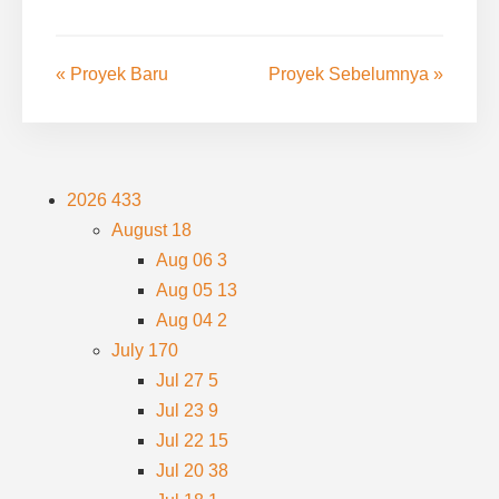
« Proyek Baru
Proyek Sebelumnya »
2026
433
August
18
Aug 06
3
Aug 05
13
Aug 04
2
July
170
Jul 27
5
Jul 23
9
Jul 22
15
Jul 20
38