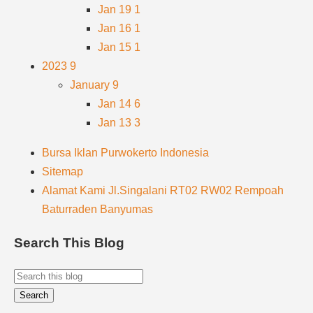
Jan 19
1
Jan 16
1
Jan 15
1
2023
9
January
9
Jan 14
6
Jan 13
3
Bursa Iklan Purwokerto Indonesia
Sitemap
Alamat Kami Jl.Singalani RT02 RW02 Rempoah
Baturraden Banyumas
Search This Blog