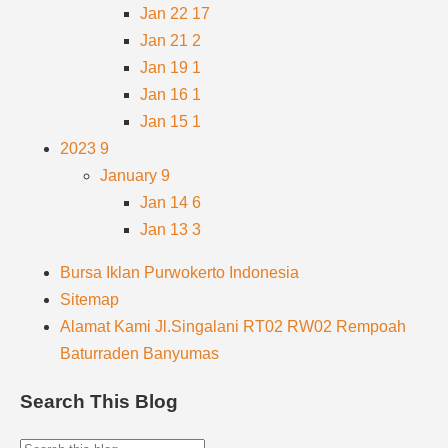
Jan 22
17
Jan 21
2
Jan 19
1
Jan 16
1
Jan 15
1
2023
9
January
9
Jan 14
6
Jan 13
3
Bursa Iklan Purwokerto Indonesia
Sitemap
Alamat Kami Jl.Singalani RT02 RW02 Rempoah
Baturraden Banyumas
Search This Blog