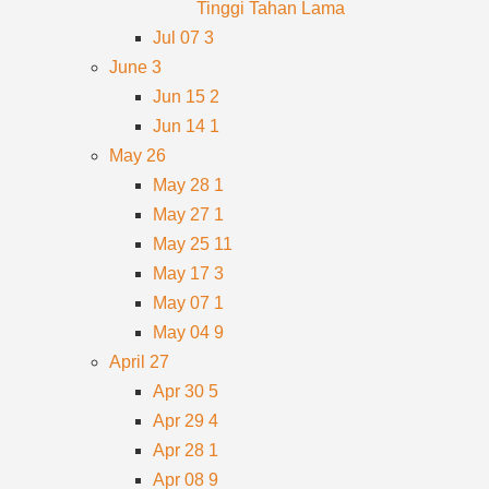
Tinggi Tahan Lama
Jul 07
3
June
3
Jun 15
2
Jun 14
1
May
26
May 28
1
May 27
1
May 25
11
May 17
3
May 07
1
May 04
9
April
27
Apr 30
5
Apr 29
4
Apr 28
1
Apr 08
9