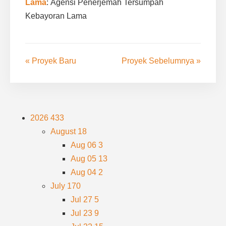
Lama
: Agensi Penerjemah Tersumpah
Kebayoran Lama
« Proyek Baru
Proyek Sebelumnya »
2026
433
August
18
Aug 06
3
Aug 05
13
Aug 04
2
July
170
Jul 27
5
Jul 23
9