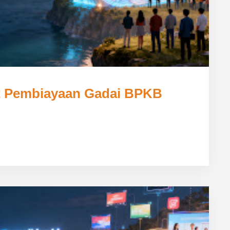
t Pembiayaan Gadai BPKB