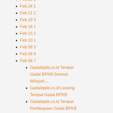
Feb 24
1
Feb 21
2
Feb 19
3
Feb 16
1
Feb 15
2
Feb 10
1
Feb 09
3
Feb 08
9
Feb 06
7
Gadaibpkb.co.id Tempat
Gadai BPKB Seluruh
Wilayah ...
Gadaibpkb.co.id Leasing
Tempat Gadai BPKB
Gadaibpkb.co.id Tempat
Pembiayaan Gadai BPKB