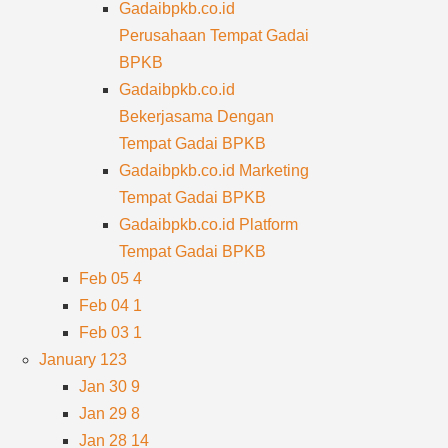
Gadaibpkb.co.id
Perusahaan Tempat Gadai
BPKB
Gadaibpkb.co.id
Bekerjasama Dengan
Tempat Gadai BPKB
Gadaibpkb.co.id Marketing
Tempat Gadai BPKB
Gadaibpkb.co.id Platform
Tempat Gadai BPKB
Feb 05
4
Feb 04
1
Feb 03
1
January
123
Jan 30
9
Jan 29
8
Jan 28
14