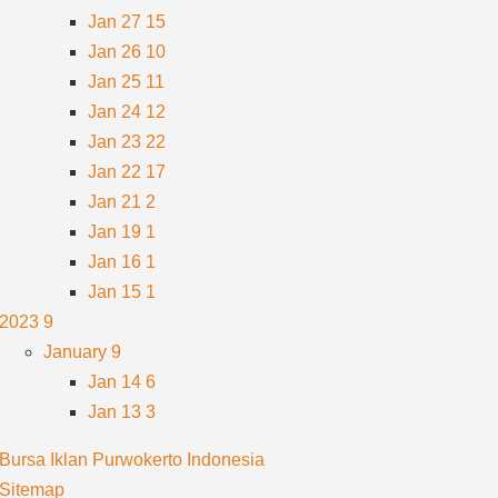
Jan 27
15
Jan 26
10
Jan 25
11
Jan 24
12
Jan 23
22
Jan 22
17
Jan 21
2
Jan 19
1
Jan 16
1
Jan 15
1
2023
9
January
9
Jan 14
6
Jan 13
3
Bursa Iklan Purwokerto Indonesia
Sitemap