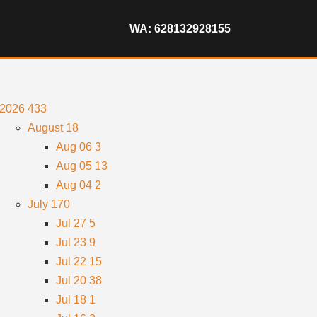
WA: 628132928155
2026
433
August
18
Aug 06
3
Aug 05
13
Aug 04
2
July
170
Jul 27
5
Jul 23
9
Jul 22
15
Jul 20
38
Jul 18
1