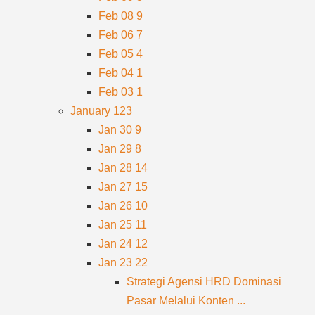
Feb 08
9
Feb 06
7
Feb 05
4
Feb 04
1
Feb 03
1
January
123
Jan 30
9
Jan 29
8
Jan 28
14
Jan 27
15
Jan 26
10
Jan 25
11
Jan 24
12
Jan 23
22
Strategi Agensi HRD Dominasi
Pasar Melalui Konten ...