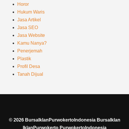
Horor
Hukum Waris
Jasa Artikel
Jasa SEO
Jasa Website
Kamu Nanya?
Penerjemah
Plastik
Profil Desa
Tanah Dijual
©
2026
BursaIklanPurwokertoIndonesia BursaIklan
IklanPurwokerto PurwokertoIndonesia