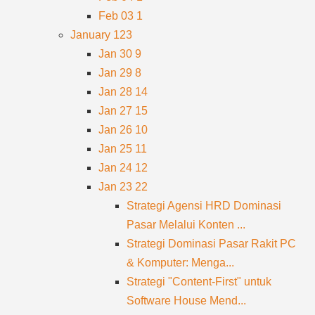
Feb 03
1
January
123
Jan 30
9
Jan 29
8
Jan 28
14
Jan 27
15
Jan 26
10
Jan 25
11
Jan 24
12
Jan 23
22
Strategi Agensi HRD Dominasi
Pasar Melalui Konten ...
Strategi Dominasi Pasar Rakit PC
& Komputer: Menga...
Strategi "Content-First" untuk
Software House Mend...