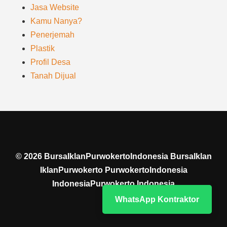
Jasa Website
Kamu Nanya?
Penerjemah
Plastik
Profil Desa
Tanah Dijual
©
2026
BursaIklanPurwokertoIndonesia BursaIklan
IklanPurwokerto PurwokertoIndonesia
IndonesiaPurwokerto Indonesia
WhatsApp Kontraktor