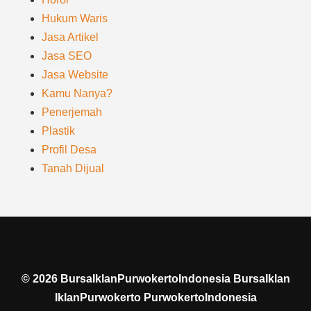
Hukum Waris
Jasa Artikel
Jasa SEO
Jasa Website
Kamu Nanya?
Penerjemah
Plastik
Profil Desa
Tanah Dijual
©
2026
BursaIklanPurwokertoIndonesia BursaIklan
IklanPurwokerto PurwokertoIndonesia