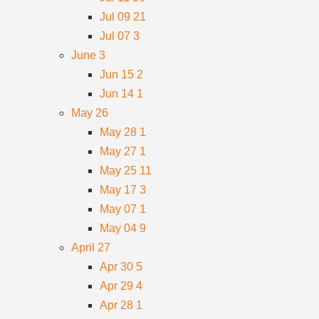
Jul 09
21
Jul 07
3
June
3
Jun 15
2
Jun 14
1
May
26
May 28
1
May 27
1
May 25
11
May 17
3
May 07
1
May 04
9
April
27
Apr 30
5
Apr 29
4
Apr 28
1