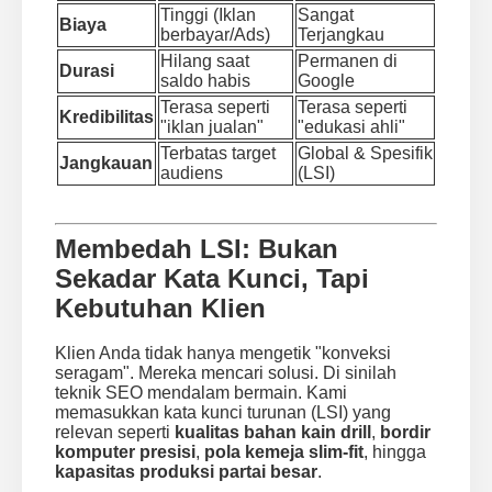
Tinggi (Iklan
Sangat
Biaya
berbayar/Ads)
Terjangkau
Hilang saat
Permanen di
Durasi
saldo habis
Google
Terasa seperti
Terasa seperti
Kredibilitas
"iklan jualan"
"edukasi ahli"
Terbatas target
Global & Spesifik
Jangkauan
audiens
(LSI)
Membedah LSI: Bukan
Sekadar Kata Kunci, Tapi
Kebutuhan Klien
Klien Anda tidak hanya mengetik "konveksi
seragam". Mereka mencari solusi. Di sinilah
teknik SEO mendalam bermain. Kami
memasukkan kata kunci turunan (LSI) yang
relevan seperti
kualitas bahan kain drill
,
bordir
komputer presisi
,
pola kemeja slim-fit
, hingga
kapasitas produksi partai besar
.