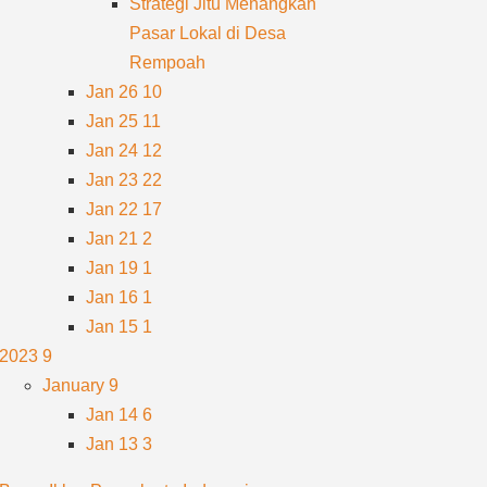
Strategi Jitu Menangkan
Pasar Lokal di Desa
Rempoah
Jan 26
10
Jan 25
11
Jan 24
12
Jan 23
22
Jan 22
17
Jan 21
2
Jan 19
1
Jan 16
1
Jan 15
1
2023
9
January
9
Jan 14
6
Jan 13
3