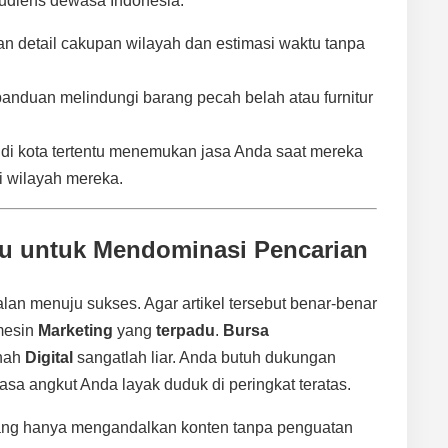
udiens dewasa Indonesia:
n detail cakupan wilayah dan estimasi waktu tanpa
nduan melindungi barang pecah belah atau furnitur
di kota tertentu menemukan jasa Anda saat mereka
i wilayah mereka.
du untuk Mendominasi Pencarian
alan menuju sukses. Agar artikel tersebut benar-benar
mesin
Marketing
yang
terpadu
.
Bursa
nah
Digital
sangatlah liar. Anda butuh dukungan
asa angkut Anda layak duduk di peringkat teratas.
 yang hanya mengandalkan konten tanpa penguatan