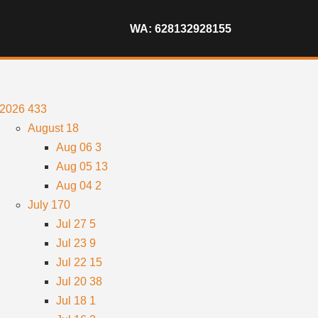
WA: 628132928155
2026
433
August
18
Aug 06
3
Aug 05
13
Aug 04
2
July
170
Jul 27
5
Jul 23
9
Jul 22
15
Jul 20
38
Jul 18
1