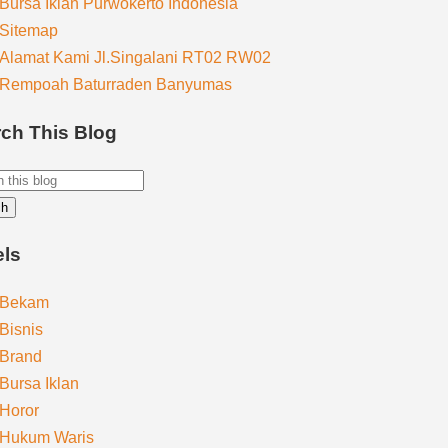
Bursa Iklan Purwokerto Indonesia
Sitemap
Alamat Kami Jl.Singalani RT02 RW02
Rempoah Baturraden Banyumas
ch This Blog
els
Bekam
Bisnis
Brand
Bursa Iklan
Horor
Hukum Waris