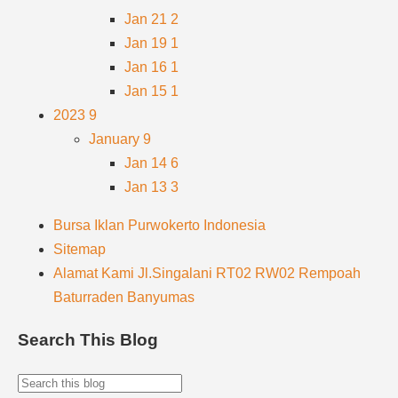
Jan 21
2
Jan 19
1
Jan 16
1
Jan 15
1
2023
9
January
9
Jan 14
6
Jan 13
3
Bursa Iklan Purwokerto Indonesia
Sitemap
Alamat Kami Jl.Singalani RT02 RW02 Rempoah
Baturraden Banyumas
Search This Blog