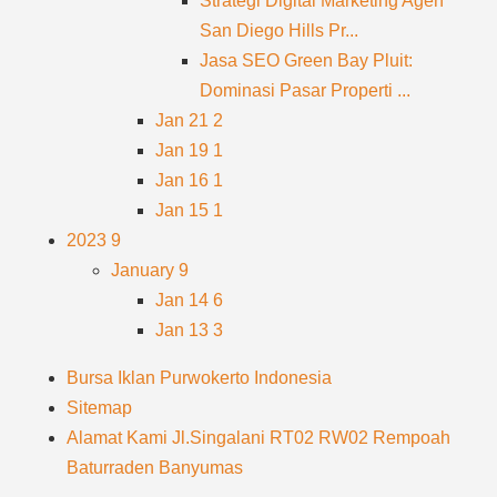
Strategi Digital Marketing Agen
San Diego Hills Pr...
Jasa SEO Green Bay Pluit:
Dominasi Pasar Properti ...
Jan 21
2
Jan 19
1
Jan 16
1
Jan 15
1
2023
9
January
9
Jan 14
6
Jan 13
3
Bursa Iklan Purwokerto Indonesia
Sitemap
Alamat Kami Jl.Singalani RT02 RW02 Rempoah
Baturraden Banyumas