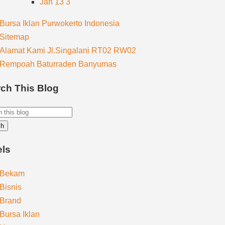
Jan 13
3
Bursa Iklan Purwokerto Indonesia
Sitemap
Alamat Kami Jl.Singalani RT02 RW02
Rempoah Baturraden Banyumas
ch This Blog
els
Bekam
Bisnis
Brand
Bursa Iklan