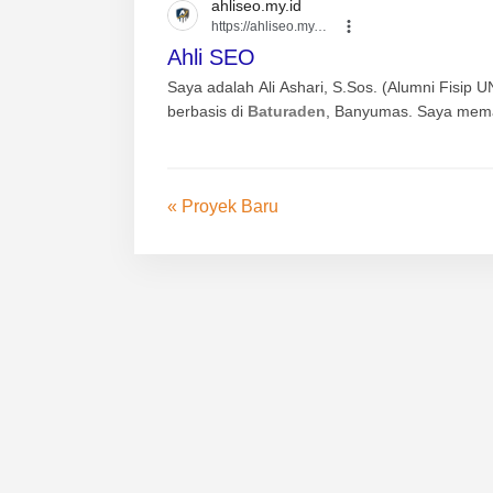
ahliseo.my.id
https://ahliseo.my.id
Ahli SEO
Saya adalah Ali Ashari, S.Sos. (Alumni Fisip 
berbasis di
Baturaden
, Banyumas. Saya mema
« Proyek Baru