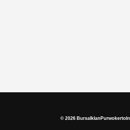
©
2026
BursaIklanPurwokertoIn