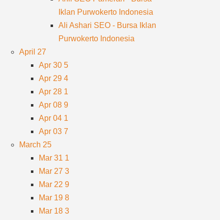
Iklan Purwokerto Indonesia
Ali Ashari SEO - Bursa Iklan
Purwokerto Indonesia
April
27
Apr 30
5
Apr 29
4
Apr 28
1
Apr 08
9
Apr 04
1
Apr 03
7
March
25
Mar 31
1
Mar 27
3
Mar 22
9
Mar 19
8
Mar 18
3