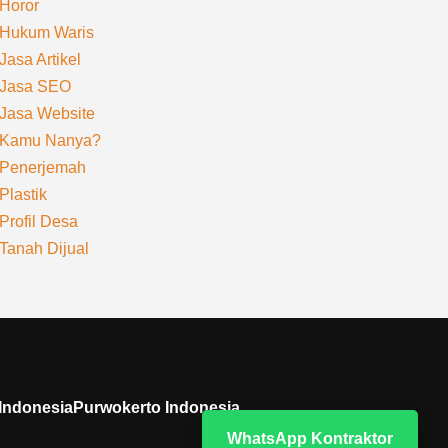
Horor
Hukum Waris
Jasa Artikel
Jasa SEO
Jasa Website
Kamu Nanya?
Penerjemah
Plastik
Profil Desa
Tanah Dijual
 IndonesiaPurwokerto Indonesia
WhatsApp Kontraktor