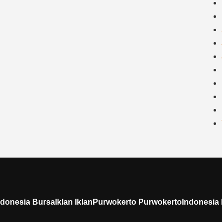
donesia BursaIklan IklanPurwokerto PurwokertoIndonesia