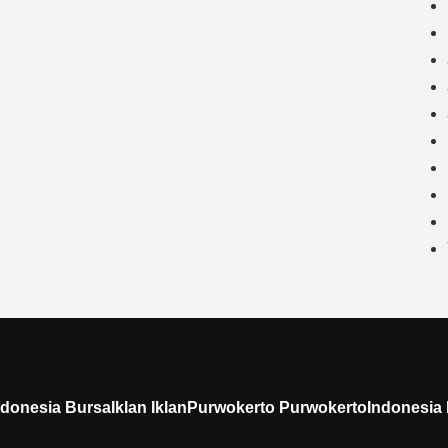
donesia BursaIklan IklanPurwokerto PurwokertoIndonesia