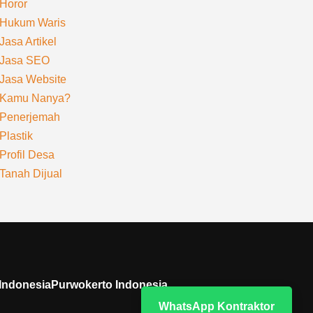
Horor
Hukum Waris
Jasa Artikel
Jasa SEO
Jasa Website
Kamu Nanya?
Penerjemah
Plastik
Profil Desa
Tanah Dijual
 IndonesiaPurwokerto Indonesia
WhatsApp Kontraktor