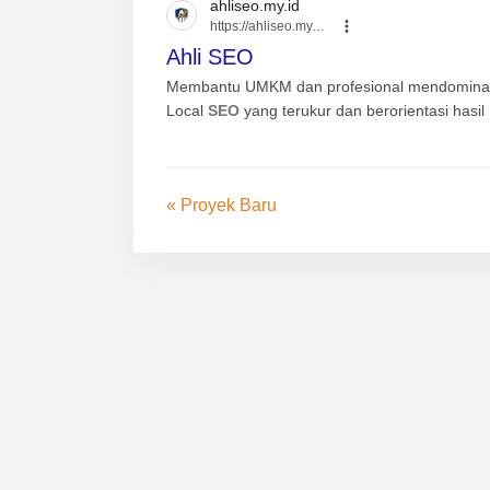
ahliseo.my.id
https://ahliseo.my.id
Ahli SEO
Membantu UMKM dan profesional mendominas
Local
SEO
yang terukur dan berorientasi hasil n
« Proyek Baru