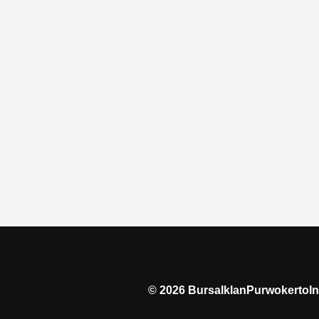
©
2026
BursaIklanPurwokertoIn