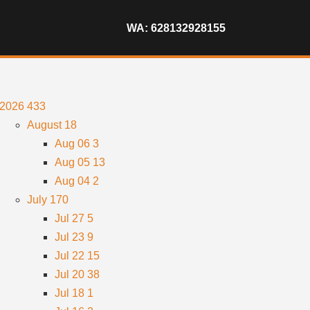
WA: 628132928155
2026
433
August
18
Aug 06
3
Aug 05
13
Aug 04
2
July
170
Jul 27
5
Jul 23
9
Jul 22
15
Jul 20
38
Jul 18
1