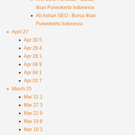
Iklan Purwokerto Indonesia
Ali Ashari SEO - Bursa Iklan
Purwokerto Indonesia
April
27
Apr 30
5
Apr 29
4
Apr 28
1
Apr 08
9
Apr 04
1
Apr 03
7
March
25
Mar 31
1
Mar 27
3
Mar 22
9
Mar 19
8
Mar 18
3