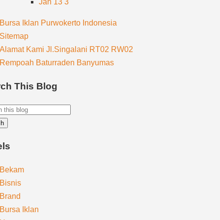
Jan 13
3
Bursa Iklan Purwokerto Indonesia
Sitemap
Alamat Kami Jl.Singalani RT02 RW02
Rempoah Baturraden Banyumas
ch This Blog
els
Bekam
Bisnis
Brand
Bursa Iklan