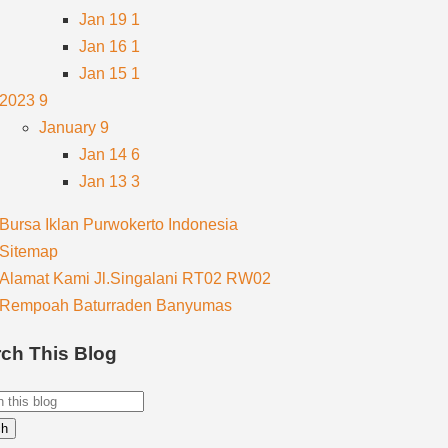
Jan 19
1
Jan 16
1
Jan 15
1
2023
9
January
9
Jan 14
6
Jan 13
3
Bursa Iklan Purwokerto Indonesia
Sitemap
Alamat Kami Jl.Singalani RT02 RW02
Rempoah Baturraden Banyumas
ch This Blog