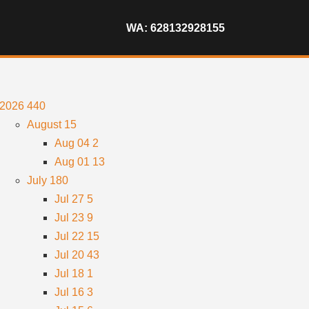
WA: 628132928155
2026
440
August
15
Aug 04
2
Aug 01
13
July
180
Jul 27
5
Jul 23
9
Jul 22
15
Jul 20
43
Jul 18
1
Jul 16
3