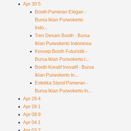
Apr 30
5
Booth Pameran Elegan -
Bursa Iklan Purwokerto
Indo...
Tren Desain Booth - Bursa
Iklan Purwokerto Indonesia
Konsep Booth Futuristik -
Bursa Iklan Purwokerto I...
Booth Kreatif Inovatif - Bursa
Iklan Purwokerto In...
Estetika Stand Pameran -
Bursa Iklan Purwokerto In...
Apr 29
4
Apr 28
1
Apr 08
9
Apr 04
1
Apr 03
7