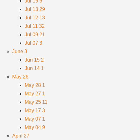
Jul 15
6
Jul 13
29
Jul 12
13
Jul 11
32
Jul 09
21
Jul 07
3
June
3
Jun 15
2
Jun 14
1
May
26
May 28
1
May 27
1
May 25
11
May 17
3
May 07
1
May 04
9
April
27